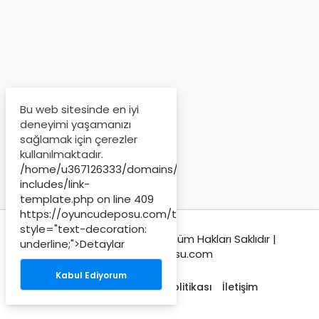
Bu web sitesinde en iyi
deneyimi yaşamanızı
sağlamak için çerezler
kullanılmaktadır.
/home/u367126333/domains/oyuncudeposu.com/publi
includes/link-
template.php on line
409
https://oyuncudeposu.com/trendler/"
style="text-decoration:
© Copyright 2024-2025, Tüm Hakları Saklıdır |
underline;">Detaylar
Oyuncudeposu.com
Kabul Ediyorum
Hakkımızda
Gizlilik Politikası
İletişim