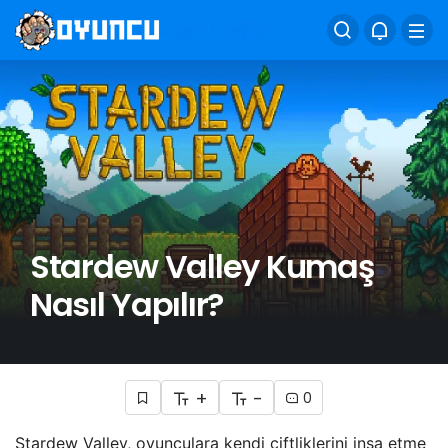
Stardew Valley Kumaş
Nasıl Yapılır?
+
-
0
Stardew Valley, oyunculara kendi çiftliklerini inşa etme