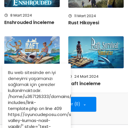
8 Mart 2024
11 Mart 2024
Enshrouded İnceleme
Rust Hikayesi
Bu web sitesinde en iyi
9 Mart 2024
24 Mart 2024
deneyimi yaşamanızı
Raft Hikayesi
Raft İnceleme
sağlamak için çerezler
kullanılmaktadır.
/home/u367126333/domains/oyuncudeposu.com/publi
includes/link-
Yorumları Göster (0)
template.php on line
409
https://oyuncudeposu.com/stardew-
valley-kumas-nasil-
yapilir/" style="text-