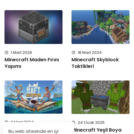
1 Mart 2026
18 Mart 2024
Minecraft Maden Fırını
Minecraft Skyblock
Yapımı
Taktikleri
9 Mart 2024
24 Ocak 2025
Raft Hikayesi
Minecraft Yeşil Boya
Bu web sitesinde en iyi