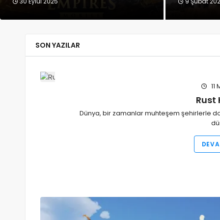
30 Eylül 2025
9 Şubat 20
SON YAZILAR
11 
Rust 
Dünya, bir zamanlar muhteşem şehirlerle dolu
dü
DEVA