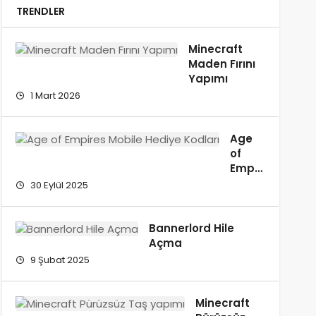
TRENDLER
Minecraft
Maden Fırını
Yapımı
1 Mart 2026
Age
of
Empires
Mobile
30 Eylül 2025
Hediye
Kodları
–
Bannerlord Hile
2025
Açma​
9 Şubat 2025
Minecraft