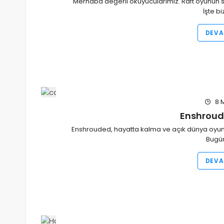
Merhaba değerli okuyucularımız. Raft oyunun se
İşte b
DEVA
8 
Enshroud
Enshrouded, hayatta kalma ve açık dünya oyunl
Bugün
DEVA