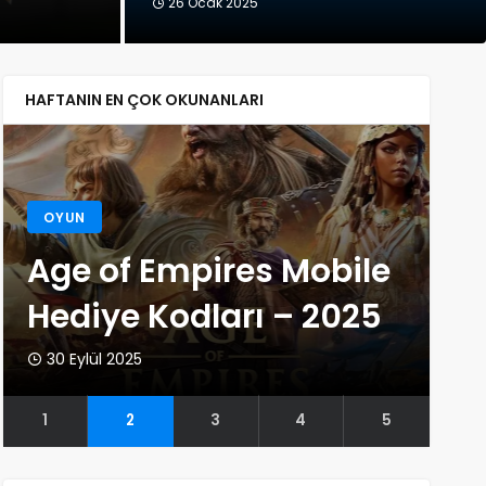
26 Ocak 2025
HAFTANIN EN ÇOK OKUNANLARI
OYUN
Age of Empires Mobile
O
Hediye Kodları – 2025
B
30 Eylül 2025
9