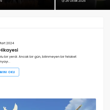
25
26 Ocak 2025
Mart 2024
Hikayesi
OYUN
 bir yerdi. Ancak bir gün, bilinmeyen bir felaket
Minecraft Maden Fırını
nyayı…
Yapımı
MINI OKU
1 Mart 2026