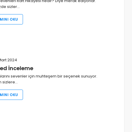
venleri Raft Hikayesi nedir? Diye merak ediyorlar.
izde sizler…
MINI OKU
Mart 2024
ed İnceleme
arını sevenler için muhteşem bir seçenek sunuyor.
 sizlere…
MINI OKU